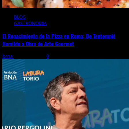
BLOG
GASTRONOMIA
El Renacimiento de la Pizza en Roma: De Tentempié
Humilde a Obra de Arte Gourmet
brna
3 agosto, 2026
0