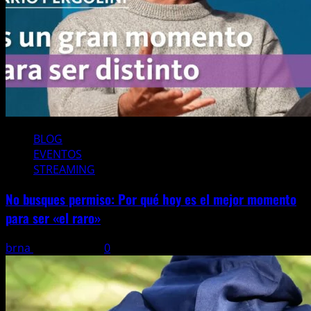
BLOG
EVENTOS
STREAMING
No busques permiso: Por qué hoy es el mejor momento
para ser «el raro»
brna
27 julio, 2026
0