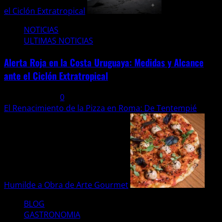
el Ciclón Extratropical
NOTICIAS
ULTIMAS NOTICIAS
Alerta Roja en la Costa Uruguaya: Medidas y Alcance
ante el Ciclón Extratropical
6 agosto, 2026
0
El Renacimiento de la Pizza en Roma: De Tentempié
Humilde a Obra de Arte Gourmet
BLOG
GASTRONOMIA