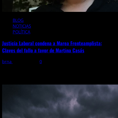
BLOG
NOTICIAS
POLÍTICA
Justicia Laboral condena a Marea Frenteamplista:
Claves del fallo a favor de Martina Casás
brna
16 julio, 2026
0
Selecciones del editor