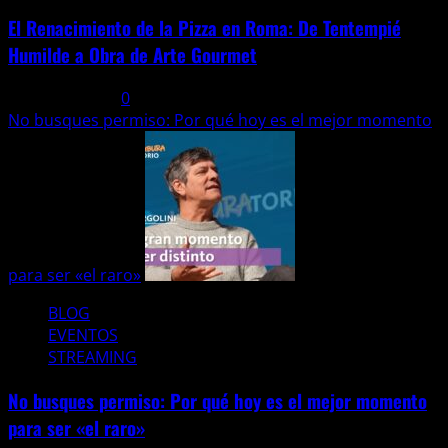
El Renacimiento de la Pizza en Roma: De Tentempié
Humilde a Obra de Arte Gourmet
3 agosto, 2026
0
No busques permiso: Por qué hoy es el mejor momento
para ser «el raro»
BLOG
EVENTOS
STREAMING
No busques permiso: Por qué hoy es el mejor momento
para ser «el raro»