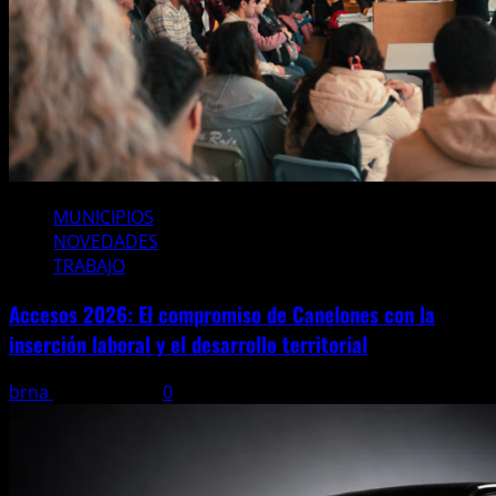
MUNICIPIOS
NOVEDADES
TRABAJO
Accesos 2026: El compromiso de Canelones con la
inserción laboral y el desarrollo territorial
brna
5 junio, 2026
0